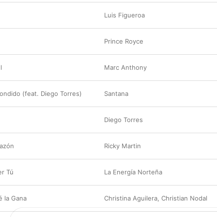
Luis Figueroa
Prince Royce
l
Marc Anthony
ndido (feat. Diego Torres)
Santana
Diego Torres
razón
Ricky Martin
er Tú
La Energía Norteña
 la Gana
Christina Aguilera
,
Christian Nodal