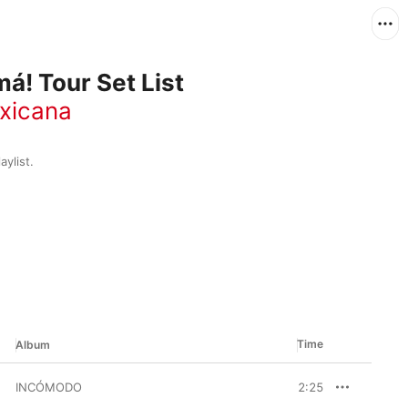
á! Tour Set List
xicana
aylist.
Time
Album
INCÓMODO
2:25