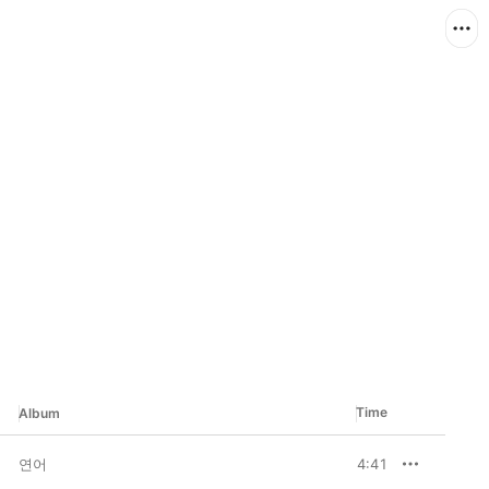
Time
Album
연어
4:41