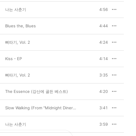
나는 사춘기
4:56
Blues the, Blues
4:44
삐따기, Vol. 2
4:24
Kiss - EP
4:14
삐따기, Vol. 2
3:35
The Essence (강산에 골든 베스트)
4:20
Slow Walking (From "Midnight Diner [Original Television Soundtrack], Pt. 4") - Single
3:41
나는 사춘기
3:59