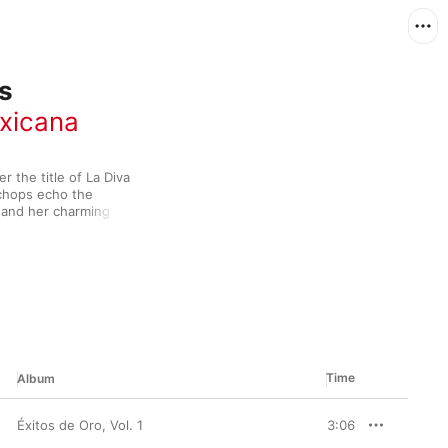
es
xicana
 the title of La Diva 
chops echo the 
, and her charming 
jano delivery. But her 
dos of Chalino Sanchez, 
te’s heartrending 
Time
Album
Éxitos de Oro, Vol. 1
3:06