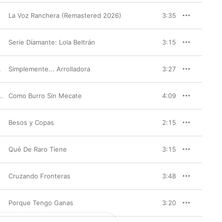
La Voz Ranchera (Remastered 2026)
3:35
Serie Díamante: Lola Beltrán
3:15
é Camacho
Simplemente... Arrolladora
3:27
 Banda Tierra Sinaloense
Como Burro Sin Mecate
4:09
Besos y Copas
2:15
Qué De Raro Tiene
3:15
Cruzando Fronteras
3:48
Porque Tengo Ganas
3:20