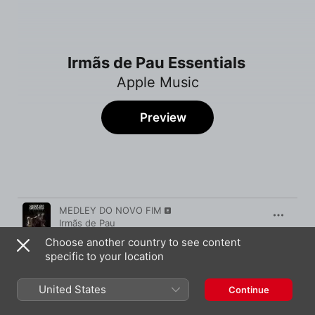
Irmãs de Pau Essentials
Apple Music
Preview
Song
Time
MEDLEY DO NOVO FIM
Irmãs de Pau
Choose another country to see content
QUEIMANDO ICE
specific to your location
Irmãs de Pau
,
Brunoso
,
Duquesa
SEQUÊNCIA C**T (feat. Clementaum)
United States
Continue
PEDRO SAMPAIO
,
Irmãs de Pau
,
Mc Gw
,
Tasha Kaiala