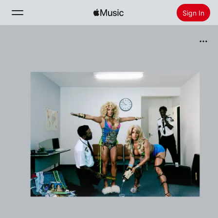
Sign In
Search
Home
New
Install Apple Music
Radio