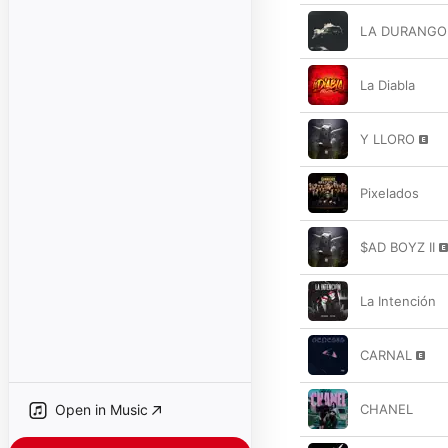
LA DURANGO
La Diabla
Y LLORO
Pixelados
$AD BOYZ II
La Intención
CARNAL
Open in Music
CHANEL