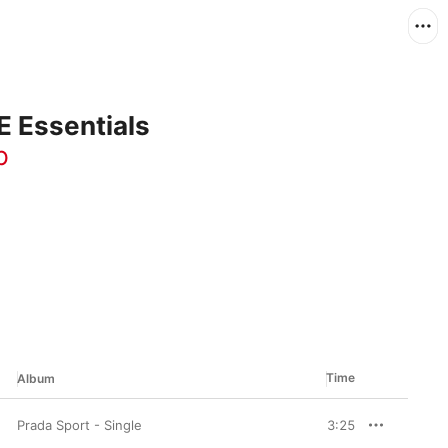
Essentials
p
Time
Album
elim61
Prada Sport - Single
3:25