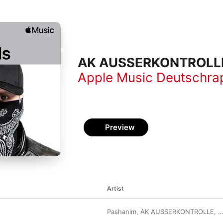
AK AUSSERKONTROLLE 
Apple Music Deutschra
Preview
Artist
Pashanim
,
AK AUSSERKONTROLLE
,
S