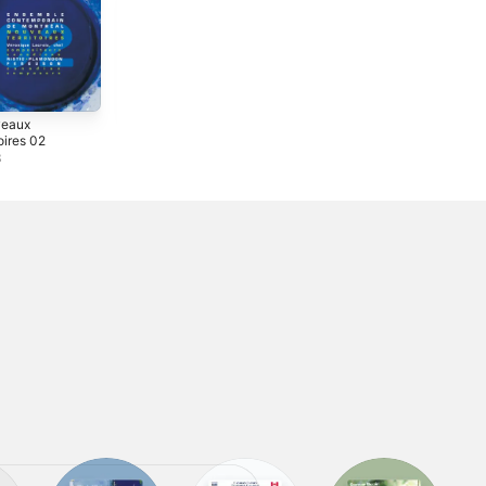
eaux
Nouveaux
Al-Hamra
toires 02
Territoires 01
1997
3
2000