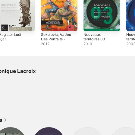
agister Ludi
Sokolovic, A.: Jeu
Nouveaux
Nouv
Des Portraits -
territoires 03
terri
2014
Ciaccona - 5
2012
2010
200
Locomotives Et
Quelques
Animaux -
Geometrie
Sentimentale
onique Lacroix
s