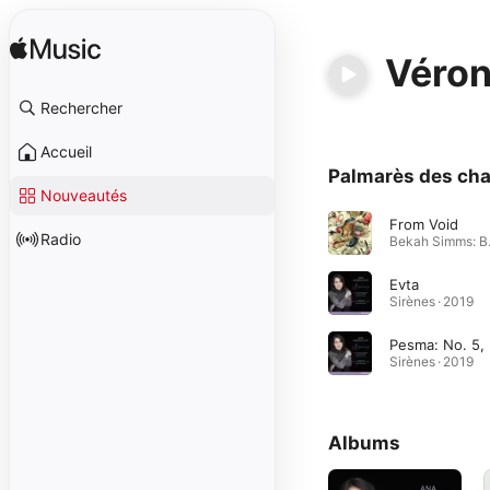
Véron
Rechercher
Accueil
Palmarès des ch
Nouveautés
From Void
Radio
Bekah 
Evta
Sirènes · 2019
P
Sirènes · 2019
Albums