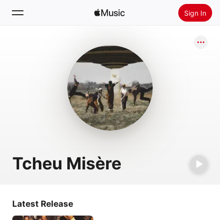
Sign In
Search
Home
New
Install Apple Music
Radio
Tcheu Misère
Latest Release