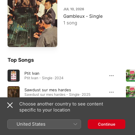
JUL 10, 2026
Gambleux - Single
1 song
Top Songs
Ptit Ivan
Ptit Ivan - Single · 2024
Sawdust sur mes hardes
Sawdust sur mes hardes - Single · 2025
Choose another country to see content
Tchi qu'est Parée
specific to your location
Perdu dans leurs ways · 2025
United States
Continue
Albums