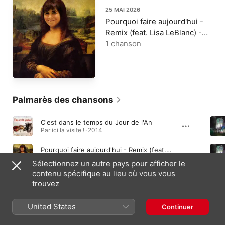
25 MAI 2026
Pourquoi faire aujourd'hui -
Remix (feat. Lisa LeBlanc) -
Single
1 chanson
Palmarès des chansons
C'est dans le temps du Jour de l'An
Par ici la visite ! · 2014
Pourquoi faire aujourd'hui - Remix (feat. Lisa LeBlanc)
Pourquoi faire aujourd'hui - Remix (feat. Lisa LeBlanc) - Single · 2026
Sélectionnez un autre pays pour afficher le
contenu spécifique au lieu où vous vous
Jump in the Water Saute dans l'Eau
trouvez
Jump in the Water Saute dans l'Eau - Single · 2021
United States
Continuer
Albums