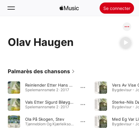
Se connecter
Rechercher
Olav Haugen
Accueil
Nouveautés
Installer Apple Music
Palmarès des chansons
Radio
Reinlender Etter Hans W. Brimi
Vers Av Vise
Spelemannsmøte 2 · 2017
Vals Etter Sigurd Biløygard / Lars Kjørren
Sterke-Nils D
Spelemannsmøte 2 · 2017
Ola På Skogen, Stev
Med Eg Var Li
Tjønneblom Og Kjærleiksong · 2012