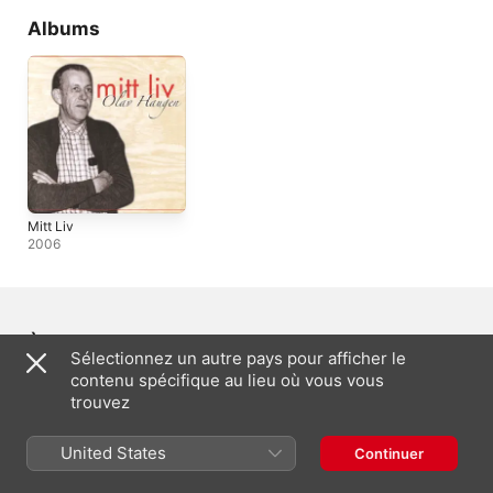
Albums
Mitt Liv
2006
À propos de : Olav Haugen
Sélectionnez un autre pays pour afficher le
contenu spécifique au lieu où vous vous
NAISSANCE
trouvez
1926
GENRE
Auteur-compositeur-interprète
United States
Continuer