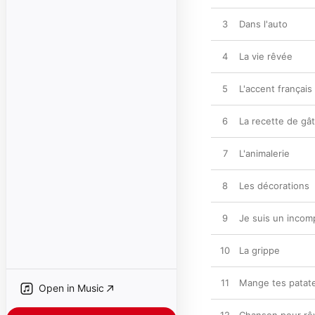
3
Dans l'auto
4
La vie rêvée
5
L'accent français
6
La recette de gâ
7
L'animalerie
8
Les décorations
9
Je suis un incom
10
La grippe
11
Mange tes patat
Open in Music