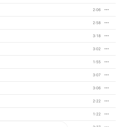
2:06
2:58
3:18
3:02
1:55
3:07
3:06
2:22
1:22