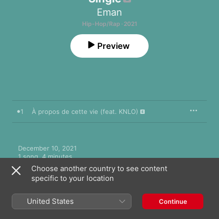
Eman
Hip-Hop/Rap · 2021
Preview
1
À propos de cette vie (feat. KNLO)
December 10, 2021

1 song, 4 minutes

℗ 2021 Disques 7ième Ciel
Choose another country to see content
specific to your location
RECORD LABEL
Disques 7ième Ciel
United States
Continue