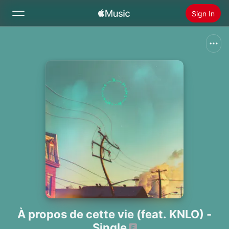
Sign In
Search
Home
New
Install Apple Music
Radio
À propos de cette vie (feat. KNLO) -
Single