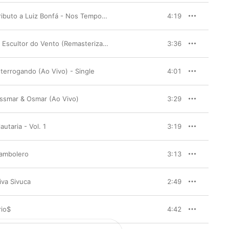
Tributo a Luiz Bonfá - Nos Tempos do Jacarandá (feat. Sergio Benchimol)
4:19
O Escultor do Vento (Remasterizado)
3:36
nterrogando (Ao Vivo) - Single
4:01
ssmar & Osmar (Ao Vivo)
3:29
lautaria - Vol. 1
3:19
ambolero
3:13
iva Sivuca
2:49
rio$
4:42