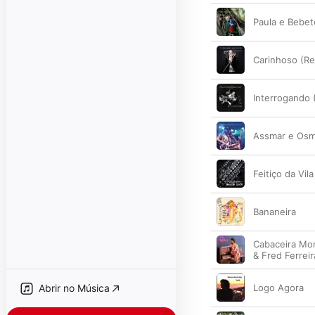
Paula e Bebet
Carinhoso (Re
Interrogando 
Assmar e Osm
Feitiço da Vila
Bananeira
Cabaceira Mo
& Fred Ferreir
Abrir no Música
Logo Agora