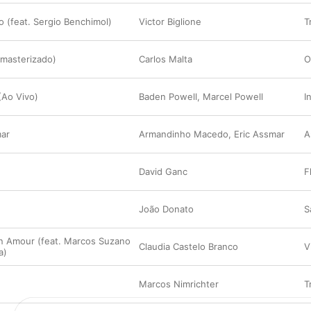
o (feat. Sergio Benchimol)
Victor Biglione
masterizado)
Carlos Malta
(Ao Vivo)
Baden Powell
,
Marcel Powell
I
ar
Armandinho Macedo
,
Eric Assmar
A
David Ganc
F
João Donato
S
n Amour (feat. Marcos Suzano
Claudia Castelo Branco
V
a)
Marcos Nimrichter
T