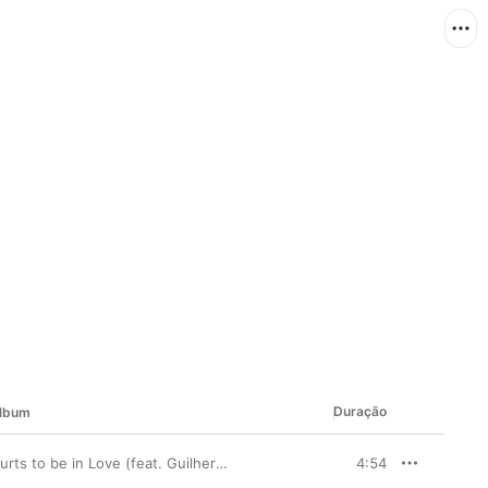
Duração
lbum
Hurts to be in Love (feat. Guilherme Dias Gomes & Glauco Berçot) - Single
4:54