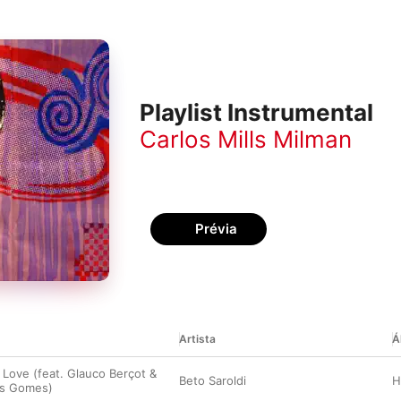
Playlist Instrumental
Carlos Mills Milman
Prévia
Artista
Á
 Love (feat. Glauco Berçot &
Beto Saroldi
as Gomes)