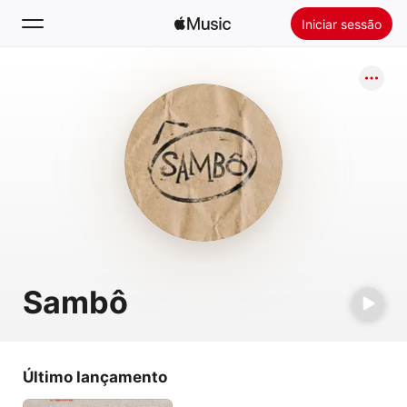
Iniciar sessão
Buscar
Início
Novidades
Instalar o Apple Music
Rádio
Sambô
Último lançamento