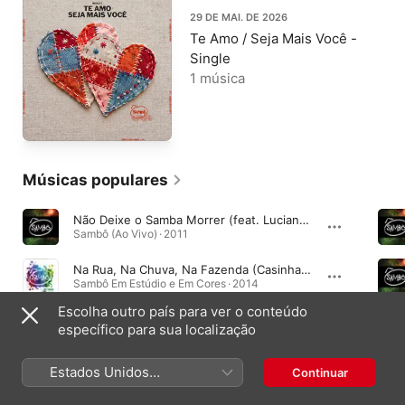
29 DE MAI. DE 2026
Te Amo / Seja Mais Você -
Single
1 música
Músicas populares
Não Deixe o Samba Morrer (feat. Luciana Mello) [Ao Vivo]
Sambô (Ao Vivo) · 2011
Na Rua, Na Chuva, Na Fazenda (Casinha de Sapê)
Sambô Em Estúdio e Em Cores · 2014
Escolha outro país para ver o conteúdo
Trem das Onze
específico para sua localização
Pediu pra Sambar, Sambô · 2015
Estados Unidos
Continuar
(Português Brasil)
Álbuns