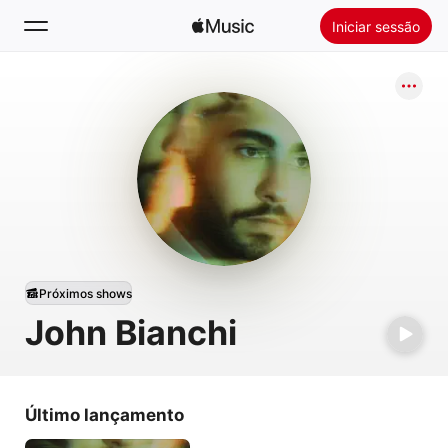
Iniciar sessão
Buscar
Início
Novidades
Instalar o Apple Music
Rádio
Próximos shows
John Bianchi
Último lançamento