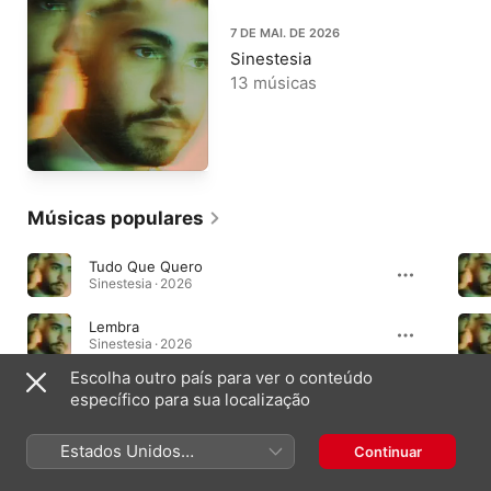
7 DE MAI. DE 2026
Sinestesia
13 músicas
Músicas populares
Tudo Que Quero
Sinestesia · 2026
Lembra
Sinestesia · 2026
Escolha outro país para ver o conteúdo
Nosso Sofá
específico para sua localização
Sinestesia · 2026
Estados Unidos
Continuar
(Português Brasil)
Álbuns