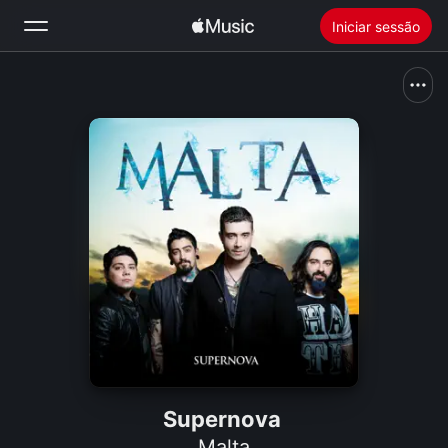
Iniciar sessão
Buscar
Início
Novidades
Instalar o Apple Music
Rádio
Supernova
Malta