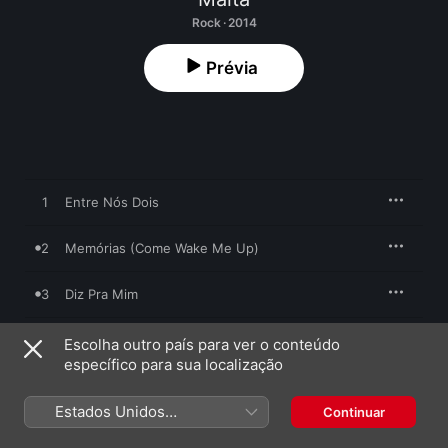
Rock · 2014
Prévia
1
Entre Nós Dois
2
Memórias (Come Wake Me Up)
3
Diz Pra Mim
4
Lendas
Escolha outro país para ver o conteúdo
específico para sua localização
5
Mais Que o Sol
Estados Unidos
Continuar
(Português Brasil)
6
Baby