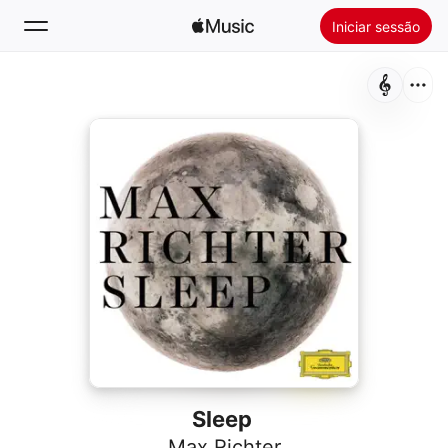
Iniciar sessão
Buscar
Início
Novidades
Instalar o Apple Music
Rádio
Sleep
Max Richter