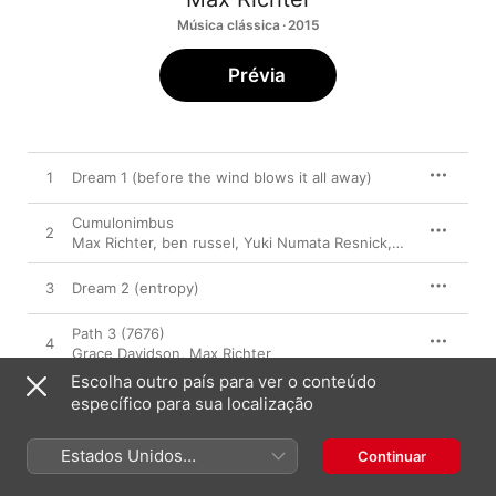
Música clássica · 2015
Prévia
1
Dream 1 (before the wind blows it all away)
Cumulonimbus
2
Max Richter
,
ben russel
,
Yuki Numata Resnick
,
Caleb Burhans
3
Dream 2 (entropy)
Path 3 (7676)
4
Grace Davidson
,
Max Richter
Escolha outro país para ver o conteúdo
whose name is written on water
específico para sua localização
5
Grace Davidson
,
Max Richter
Patterns (cypher)
Estados Unidos
Continuar
6
Max Richter
,
Yuki Numata Resnick
,
Caleb Burhans
,
Clarice Je
(Português Brasil)