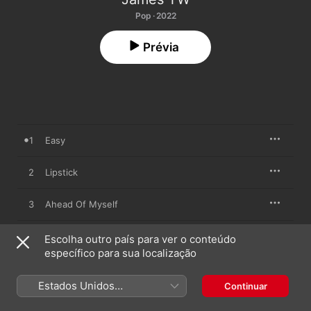
Pop · 2022
Prévia
1
Easy
2
Lipstick
3
Ahead Of Myself
4
Butterflies
Escolha outro país para ver o conteúdo
específico para sua localização
5
Hopeless Romantics
Estados Unidos
Continuar
(Português Brasil)
6
Playlist