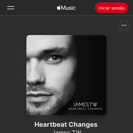
Iniciar sessão
Buscar
Início
Novidades
Instalar o Apple Music
Rádio
Heartbeat Changes
James TW