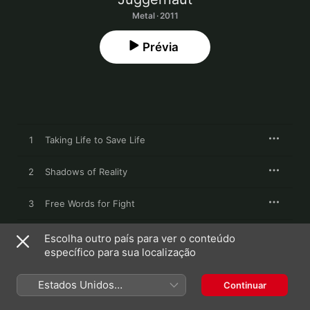
Metal · 2011
Prévia
1
Taking Life to Save Life
2
Shadows of Reality
3
Free Words for Fight
4
Lost in Collapse
Escolha outro país para ver o conteúdo
específico para sua localização
5
The Last Awakening
Estados Unidos
Continuar
(Português Brasil)
6
Faces of Wax