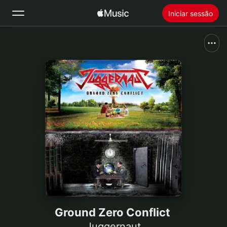
Iniciar sessão
Buscar
Início
Novidades
Instalar o Apple Music
Rádio
Ground Zero Conflict
Juggernaut