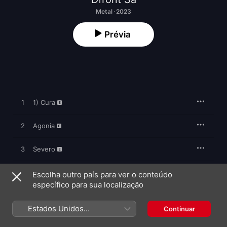
Metal · 2023
Prévia
1
1) Cura
2
Agonia
3
Severo
4
Lágrimas
Escolha outro país para ver o conteúdo
específico para sua localização
5
Um Segundo
Estados Unidos
Continuar
(Português Brasil)
6
Punição