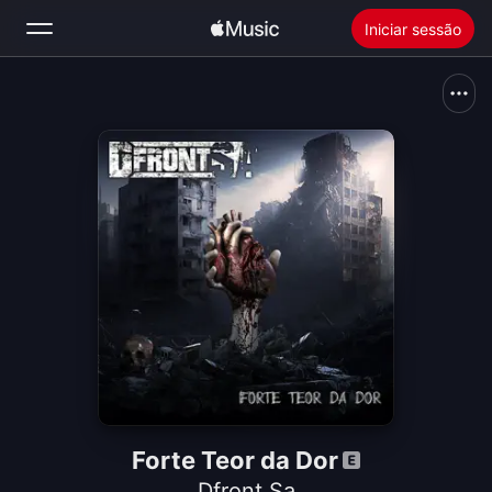
Iniciar sessão
Buscar
Início
Novidades
Instalar o Apple Music
Rádio
Forte Teor da Dor
Dfront Sa