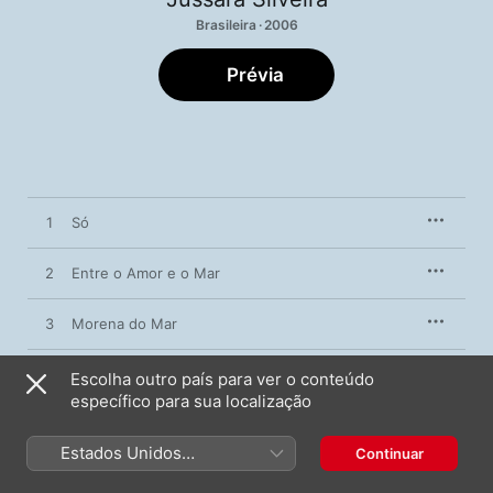
Brasileira · 2006
Prévia
1
Só
2
Entre o Amor e o Mar
3
Morena do Mar
4
Braço de Mar
Escolha outro país para ver o conteúdo
específico para sua localização
5
Meu Coração Só
Estados Unidos
Continuar
(Português Brasil)
6
À Contraluz