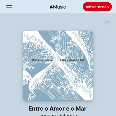
Iniciar sessão
Buscar
Início
Novidades
Instalar o Apple Music
Rádio
Entre o Amor e o Mar
Jussara Silveira