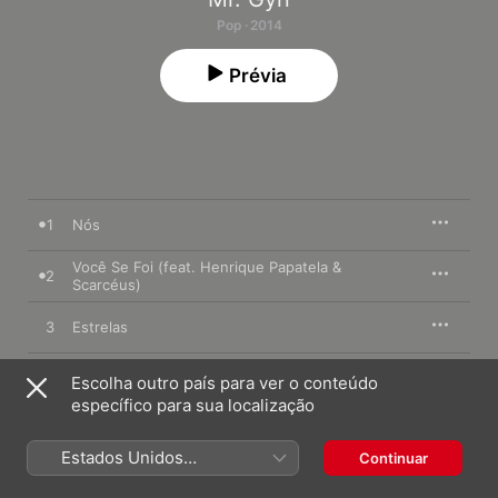
Pop · 2014
Prévia
1
Nós
Você Se Foi (feat. Henrique Papatela &
2
Scarcéus)
3
Estrelas
4
Singelo Amor
Escolha outro país para ver o conteúdo
específico para sua localização
5
Mil Sementes
Estados Unidos
Continuar
(Português Brasil)
6
Pra Sempre