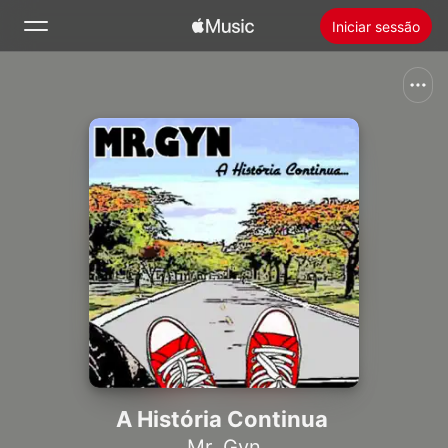
Iniciar sessão
Buscar
Início
Novidades
Instalar o Apple Music
Rádio
A História Continua
Mr. Gyn