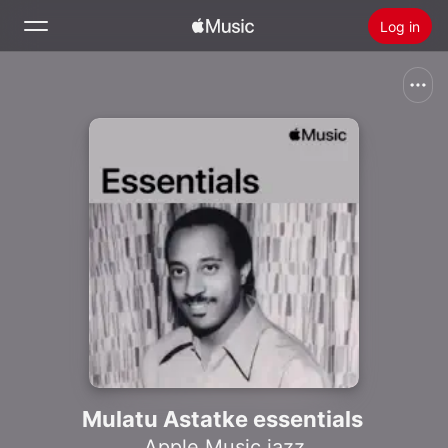
Log in
Zoek
Home
Nieuw
Installeer Apple Music
Radio
Mulatu Astatke essentials
Apple Music jazz