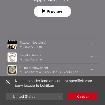
Preview
Nummer
Duur
Tezeta (Nostalgia)
Mulatu Astatke
Yègellé Tezeta
Mulatu Astatke
Kulun Mankwaleshi
Mulatu Astatke
,
Black Jesus Experience
Yèkèrmo Sèw (A Man of Experience and
Kies een ander land om content specifiek voor
Wisdom)
jouw locatie te bekijken
Mulatu Astatke
Gubèlyé (My Gubel)
United States
Ga door
Mulatu Astatke