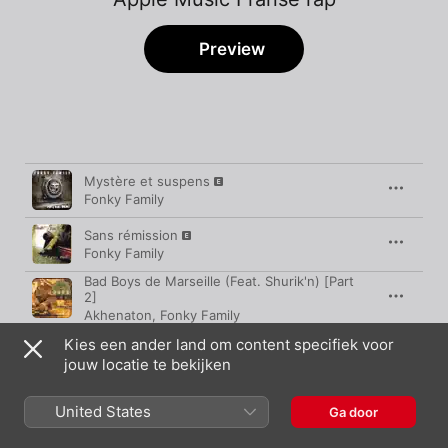
Preview
Nummer
Duur
Mystère et suspens
Fonky Family
Sans rémission
Fonky Family
Bad Boys de Marseille (Feat. Shurik'n) [Part
2]
Akhenaton
,
Fonky Family
L'amour du risque (Extrait de la bande
Kies een ander land om content specifiek voor
originale du film "Taxi")
jouw locatie te bekijken
Fonky Family
Art de rue
United States
Ga door
Fonky Family