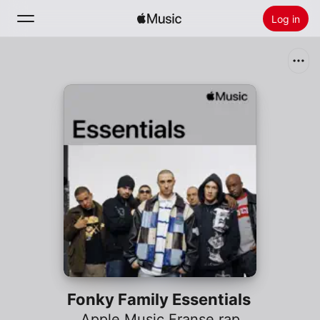
Log in
Zoek
Home
Nieuw
Installeer Apple Music
Radio
Fonky Family Essentials
Apple Music Franse rap