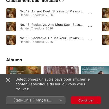
Classement des morceaux
No. 19, Air and Duet. Streams of Pleasure Ever Flowing (Didymus, Theodora)
Handel: Theodora · 2026
No. 18, Recitative. And Must Such Beauty Suffer? (Didymus, Theodora)
Handel: Theodora · 2026
No. 16, Recitative. On Me Your Frowns, Your Utmost Rage Exert (Didymus, Theodora, Valens)
Handel: Theodora · 2026
Albums
Sélectionnez un autre pays pour afficher le
contenu spécifique du lieu où vous vous
trouvez
États-Unis (Français
Continuer
Handel: Theodora
Georg Philipp
La Serenissima
France)
Telemann:
(Venetian
2026