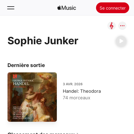
Se connecter
Rechercher
Sophie Junker
Accueil
Nouveautés
Installer Apple Music
Dernière sortie
Radio
3 AVR. 2026
Handel: Theodora
74 morceaux