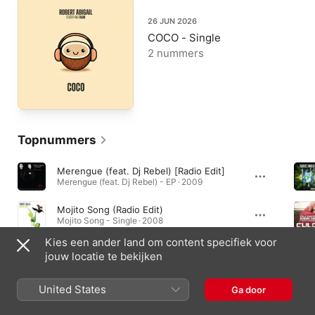
26 JUN 2026
COCO - Single
2 nummers
Topnummers
Merengue (feat. Dj Rebel) [Radio Edit]
Merengue (feat. Dj Rebel) - EP · 2009
Mojito Song (Radio Edit)
Mojito Song - Single · 2008
Kies een ander land om content specifiek voor
Cuba (Radio Edit)
jouw locatie te bekijken
Cuba (feat. The Gibson Brothers) - EP · 2011
United States
Ga door
Muziekvideo's