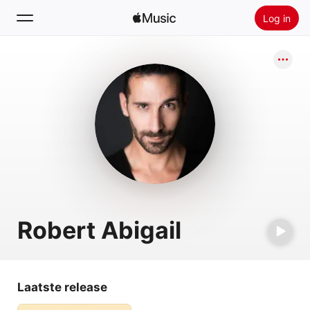
Log in
Zoek
Home
Nieuw
Installeer Apple Music
Radio
Robert Abigail
Laatste release