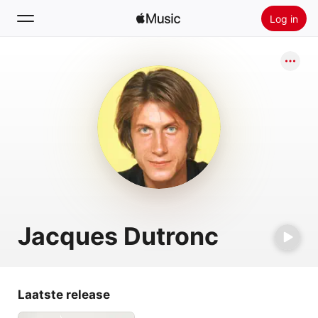
Log in
Zoek
Home
Nieuw
Installeer Apple Music
Radio
Jacques Dutronc
Laatste release