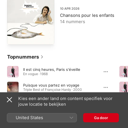
10 APR 2026
Chansons pour les enfants
14 nummers
Topnummers
Il est cinq heures, Paris s'éveille
En vogue · 1968
Puisque vous partez en voyage
Triple Best of Françoise Hardy · 2000
Kies een ander land om content specifiek voor
Gentleman cambrioleur
jouw locatie te bekijken
En vogue · 1968
United States
Ga door
Onmisbare albums