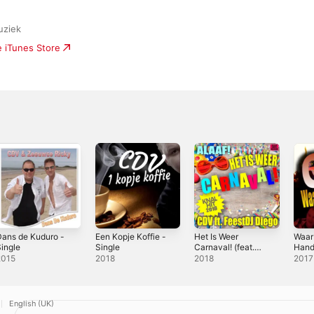
uziek
e iTunes Store
ans de Kuduro -
Een Kopje Koffie -
Het Is Weer
Waar 
ingle
Single
Carnaval! (feat.
Hand
Feestdj Diego) -
Sing
2015
2018
2018
2017
Single
English (UK)