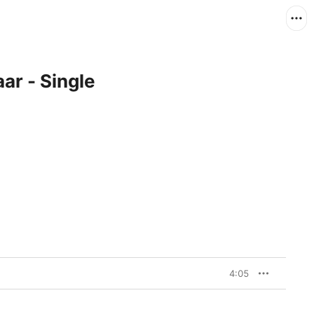
aar - Single
4:05