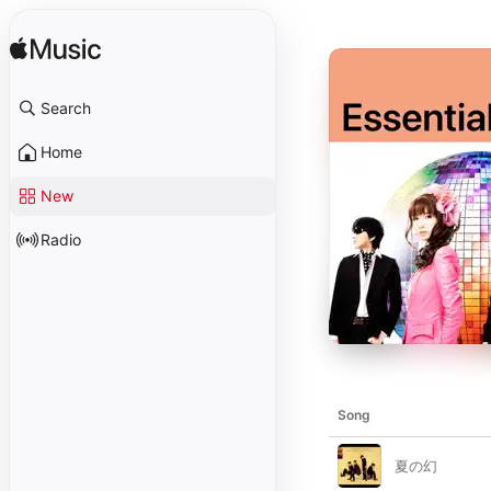
Search
Home
New
Radio
Song
夏の幻