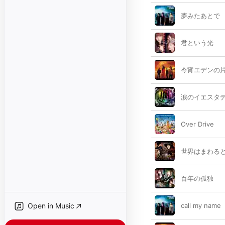
夢みたあとで
君という光
今宵エデンの
涙のイエスタ
Over Drive
世界はまわる
百年の孤独
Open in Music
call my name