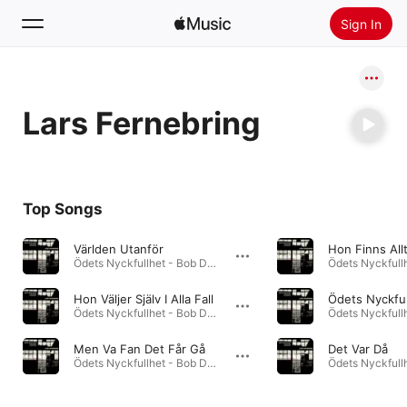
Sign In
Search
Lars Fernebring
Home
New
Install Apple Music
Top Songs
Radio
Världen Utanför
Hon Finns Allt
Ödets Nyckfullhet - Bob Dylan På Svenska · 2013
Hon Väljer Själv I Alla Fall
Ödets Nyckful
Ödets Nyckfullhet - Bob Dylan På Svenska · 2013
Men Va Fan Det Får Gå
Det Var Då
Ödets Nyckfullhet - Bob Dylan På Svenska · 2013