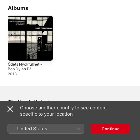
Albums
Ödets Nyckfullhet -
Bob Dylan På
Svenska
2013
Similar Artists
Choose another country to see content
specific to your location
United States
Continue