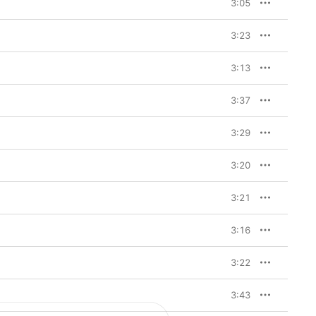
3:05
3:23
3:13
3:37
3:29
3:20
3:21
3:16
3:22
3:43