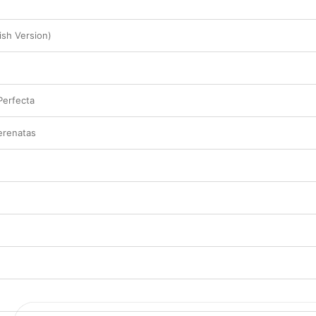
nish Version)
Perfecta
erenatas