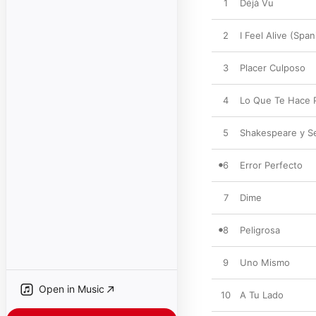
1
Déjà Vu
2
I Feel Alive (Spa
3
Placer Culposo
4
Lo Que Te Hace 
5
Shakespeare y S
6
Error Perfecto
7
Dime
8
Peligrosa
9
Uno Mismo
Open in Music
10
A Tu Lado