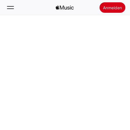
Anmelden
Suchen
Startseite
Neu
Apple Music installieren
Radio