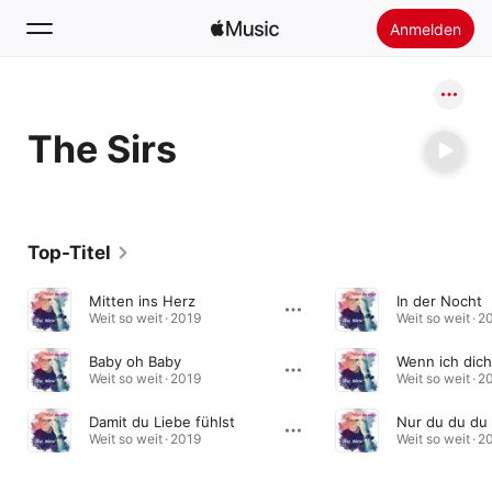
Anmelden
Suchen
The Sirs
Startseite
Neu
Apple Music installieren
Top-Titel
Radio
Mitten ins Herz
In der Nocht
Weit so weit · 2019
Weit so weit · 2
Baby oh Baby
Wenn ich dich
Weit so weit · 2019
Weit so weit · 2
Damit du Liebe fühlst
Nur du du du 
Weit so weit · 2019
Weit so weit · 2