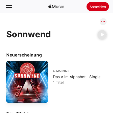
Anmelden
Suchen
Sonnwend
Startseite
Neu
Apple Music installieren
Neuerscheinung
Radio
5. MAI 2026
Das A im Alphabet - Single
1 Titel