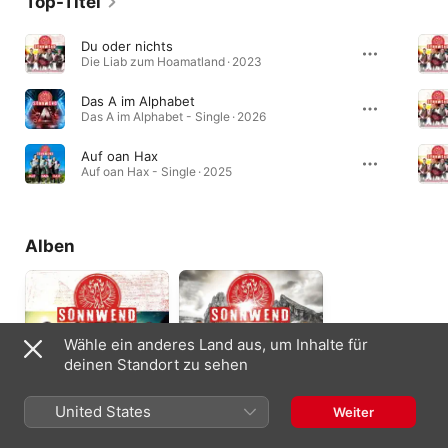
Top-Titel
Du oder nichts
Die Liab zum Hoamatland · 2023
Das A im Alphabet
Das A im Alphabet - Single · 2026
Auf oan Hax
Auf oan Hax - Single · 2025
Alben
Wähle ein anderes Land aus, um Inhalte für
deinen Standort zu sehen
United States
Weiter
Die Liab zum
Wenns richtig groovt
Hoamatland
und racht