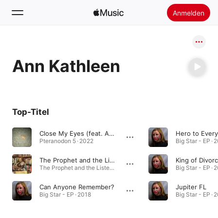
Anmelden
Suchen
Ann Kathleen
Startseite
Neu
Apple Music installieren
Top-Titel
Radio
Close My Eyes (feat. Ann Kathleen)
Hero to Ever
Pteranodon 5 · 2022
Big Star - EP · 
The Prophet and the Listener
King of Divor
The Prophet and the Listener - Single · 2018
Big Star - EP · 
Can Anyone Remember?
Jupiter FL
Big Star - EP · 2018
Big Star - EP · 