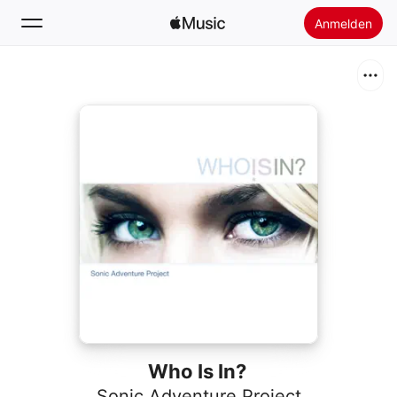
Anmelden
Suchen
Startseite
Neu
Apple Music installieren
Radio
Who Is In?
Sonic Adventure Project