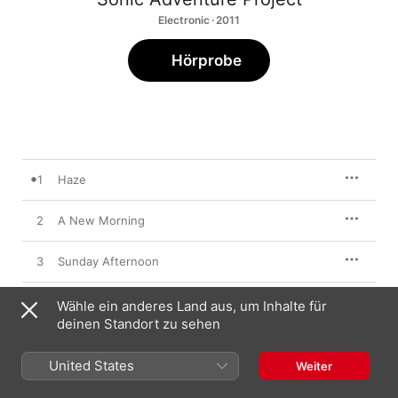
Electronic · 2011
Hörprobe
1
Haze
2
A New Morning
3
Sunday Afternoon
4
Hollow
Wähle ein anderes Land aus, um Inhalte für
deinen Standort zu sehen
5
Currents
United States
Weiter
6
Who Are You