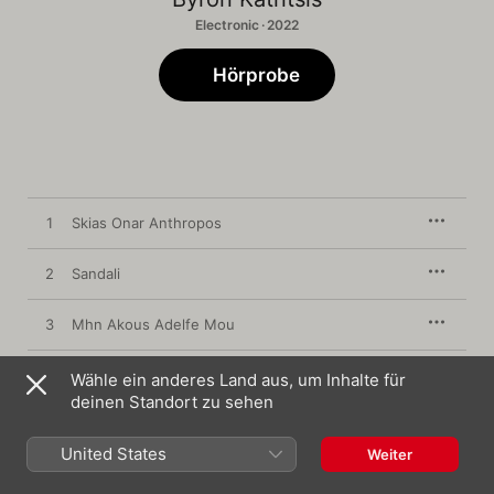
Electronic · 2022
Hörprobe
1
Skias Onar Anthropos
2
Sandali
3
Mhn Akous Adelfe Mou
4
O Thanatos Tou Voskou
Wähle ein anderes Land aus, um Inhalte für
deinen Standort zu sehen
5
Agria (feat. Etten)
United States
Weiter
6
Adelfikh Filia (feat. Christos Christopoulos)