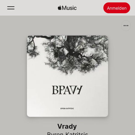
Anmelden
Suchen
Startseite
Neu
Apple Music installieren
Radio
Vrady
Byron Katritsis