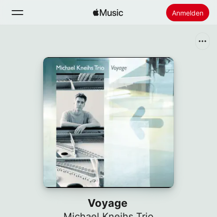
Anmelden
Suchen
Startseite
Neu
Apple Music installieren
Radio
Voyage
Michael Kneihs Trio