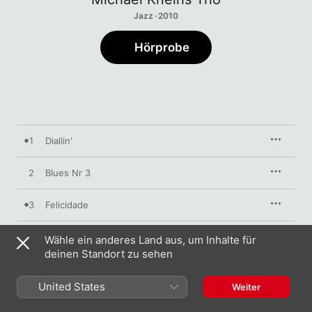
Jazz · 2010
Hörprobe
1
Diallin'
2
Blues Nr 3
3
Felicidade
4
Come Rain Or Come Shine
Wähle ein anderes Land aus, um Inhalte für
deinen Standort zu sehen
5
Return To Five
United States
Weiter
6
Lonely Squirrel