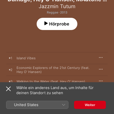
Zion Train)
Jazzmin Tutum
Reggae · 2013
Hörprobe
1
Island Vibes
Economic Explorers of the 21st Century (feat.
2
Hey O' Hansen)
3
Walking to the Water (feat. Hey O' Hansen)
Wähle ein anderes Land aus, um Inhalte für
deinen Standort zu sehen
4
Africa Don't (feat. Hey O' Hansen)
United States
5
My Father's Mansion
Weiter