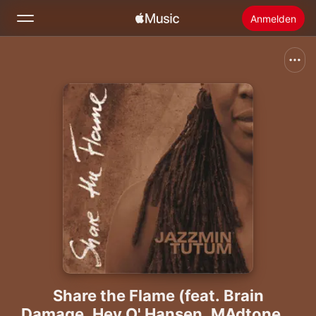
Anmelden
Suchen
Startseite
Neu
Apple Music installieren
Radio
Share the Flame (feat. Brain
Damage, Hey O' Hansen, MAdtone &