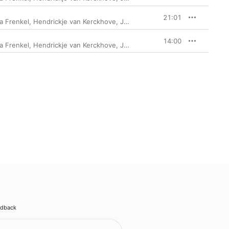
21:01
a Frenkel
,
Hendrickje van Kerckhove
,
Johannes Kalitzke
,
Klangforum Wi
14:00
a Frenkel
,
Hendrickje van Kerckhove
,
Johannes Kalitzke
,
Klangforum Wi
edback