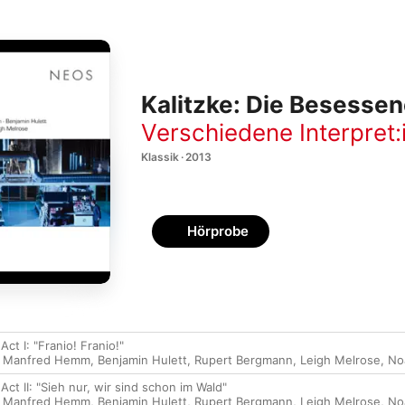
Kalitzke: Die Besesse
Verschiedene Interpret:
Klassik · 2013
Hörprobe
ct I: "Franio! Franio!"
,
Manfred Hemm
,
Benjamin Hulett
,
Rupert Bergmann
,
Leigh Melrose
,
No
ct II: "Sieh nur, wir sind schon im Wald"
,
Manfred Hemm
,
Benjamin Hulett
,
Rupert Bergmann
,
Leigh Melrose
,
No