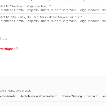
ct III: "Wach auf, Maja, wach auf!"
,
Manfred Hemm
,
Benjamin Hulett
,
Rupert Bergmann
,
Leigh Melrose
,
No
ct IV: "Die Party, die Herr Maliniak fur Maja ausrichtet"
,
Manfred Hemm
,
Benjamin Hulett
,
Rupert Bergmann
,
Leigh Melrose
,
No
inuten

 verfügbar
.
Alle Rechte vorbehalten.
ernetdienste
Apple Music und Datenschutz
Cookie-Warnung
Support
Fe