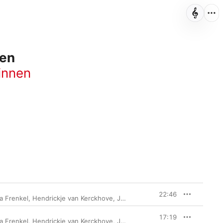
nen
innen
22:46
a Frenkel
,
Hendrickje van Kerckhove
,
Johannes Kalitzke
,
Klangforum Wi
17:19
a Frenkel
,
Hendrickje van Kerckhove
,
Johannes Kalitzke
,
Klangforum Wi