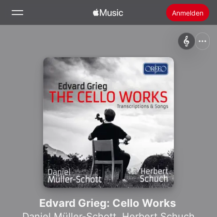
Anmelden
Suchen
Startseite
Neu
Apple Music installieren
Radio
Edvard Grieg: Cello Works
Daniel Müller-Schott
,
Herbert Schuch