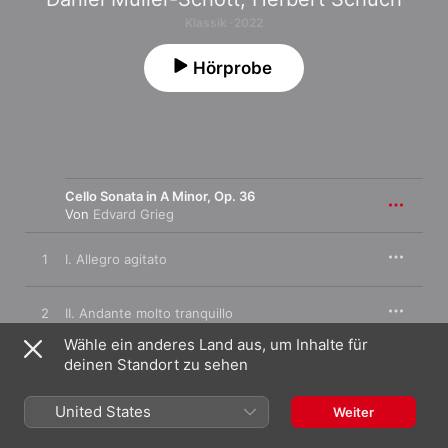
Klassik · 2022
Hörprobe
Cello Sonata in A Minor, Op. 36
Von
Edvard Grieg
1
I. Allegro agitato
2
II. Andante molto tranquillo
Wähle ein anderes Land aus, um Inhalte für
deinen Standort zu sehen
3
III. Allegro
United States
Weiter