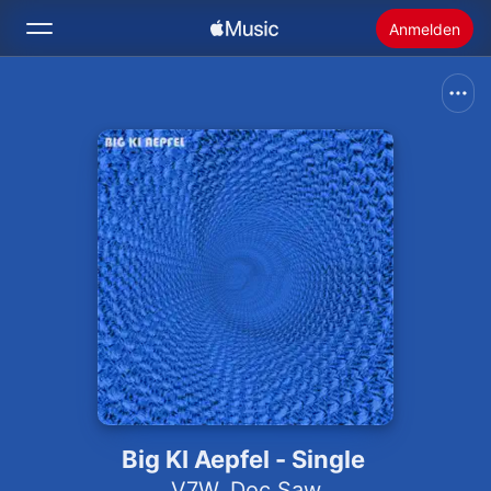
Anmelden
Suchen
Startseite
Neu
Apple Music installieren
Radio
Big KI Aepfel - Single
V7W
,
Doc Saw