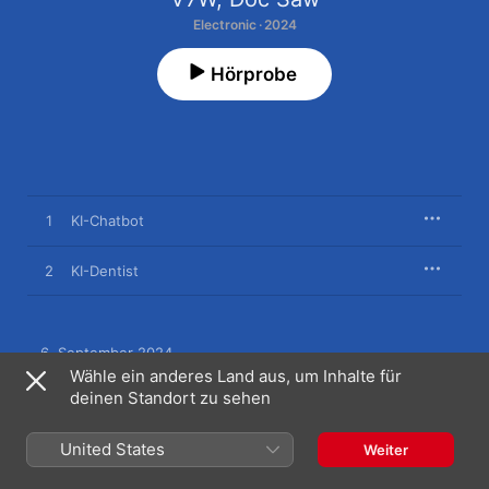
Electronic · 2024
Hörprobe
1
KI-Chatbot
2
KI-Dentist
6. September 2024

2 Titel, 6 Minuten

Wähle ein anderes Land aus, um Inhalte für
℗ 2024 V7W, Doc Saw
deinen Standort zu sehen
United States
Weiter