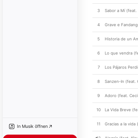
3
Sabor a Mí (feat.
4
Grave e Fandango
5
Historia de un Am
6
Lo que vendra (fe
7
Los Pájaros Perdi
8
Sanzen-In (feat. 
9
Adoro (feat. Ceci
10
La Vida Breve (fe
11
Gracias a la vida
In Musik öffnen