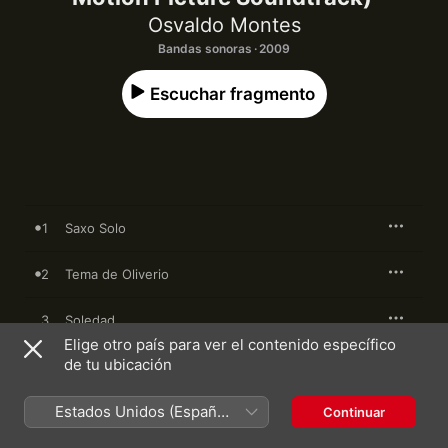
Osvaldo Montes
Bandas sonoras · 2009
Escuchar fragmento
1
Saxo Solo
2
Tema de Oliverio
3
Soledad
Elige otro país para ver el contenido específico
de tu ubicación
4
Río y Tema de Amor
Estados Unidos (Español
5
El Azul
Continuar
México)