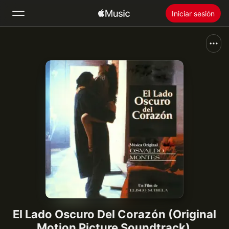
Iniciar sesión
Buscar
Inicio
Novedades
Instalar Apple Music
Radio
El Lado Oscuro Del Corazón (Original
Motion Picture Soundtrack)