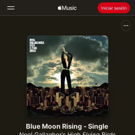
Iniciar sesión
Buscar
Inicio
Novedades
Instalar Apple Music
Radio
Blue Moon Rising - Single
Noel Gallagher's High Flying Birds